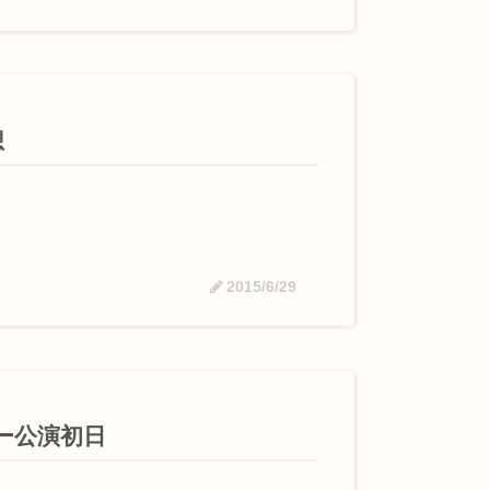
想
2015/6/29
ー公演初日