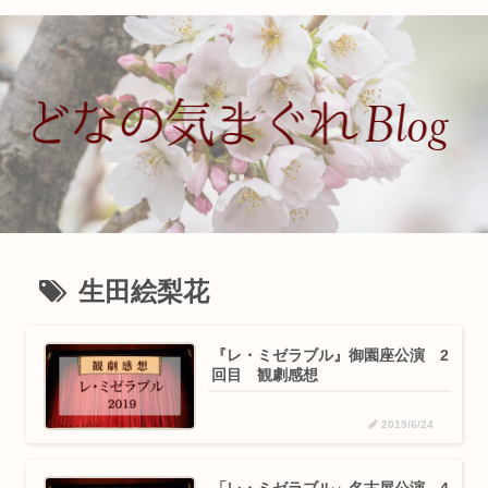
生田絵梨花
『レ・ミゼラブル』御園座公演 2
回目 観劇感想
2019/6/24