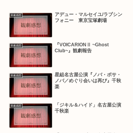
アデュー・マルセイユ/ラブシン
観劇感想
フォニー 東京宝塚劇場
『VOICARIONⅡ ~Ghost
観劇感想
Club~』観劇報告
星組名古屋公演『ノバ・ボサ・
観劇感想
ノバ／めぐり会いは再び』千秋
楽
「ジキル＆ハイド」名古屋公演
観劇感想
千秋楽