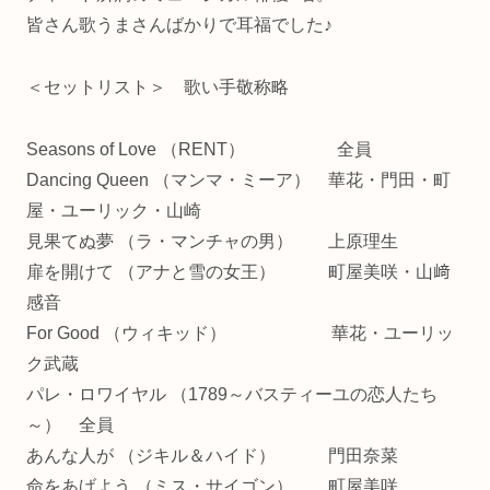
皆さん歌うまさんばかりで耳福でした♪
＜セットリスト＞ 歌い手敬称略
Seasons of Love （RENT） 全員
Dancing Queen （マンマ・ミーア） 華花・門田・町
屋・ユーリック・山崎
見果てぬ夢 （ラ・マンチャの男） 上原理生
扉を開けて （アナと雪の女王） 町屋美咲・山﨑
感音
For Good （ウィキッド） 華花・ユーリッ
ク武蔵
パレ・ロワイヤル （1789～バスティーユの恋人たち
～） 全員
あんな人が （ジキル＆ハイド） 門田奈菜
命をあげよう （ミス・サイゴン） 町屋美咲