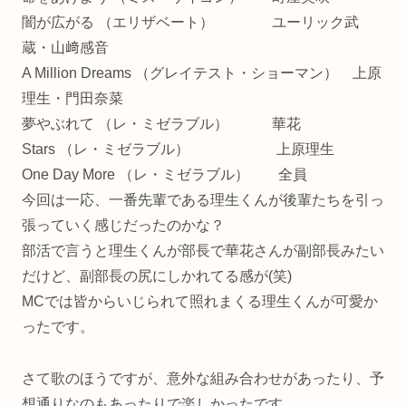
闇が広がる （エリザベート） ユーリック武
蔵・山﨑感音
A Million Dreams （グレイテスト・ショーマン） 上原
理生・門田奈菜
夢やぶれて （レ・ミゼラブル） 華花
Stars （レ・ミゼラブル） 上原理生
One Day More （レ・ミゼラブル） 全員
今回は一応、一番先輩である理生くんが後輩たちを引っ
張っていく感じだったのかな？
部活で言うと理生くんが部長で華花さんが副部長みたい
だけど、副部長の尻にしかれてる感が(笑)
MCでは皆からいじられて照れまくる理生くんが可愛か
ったです。
さて歌のほうですが、意外な組み合わせがあったり、予
想通りなのもあったりで楽しかったです。