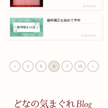
2016/2/5
歯科矯正を始めて半年
2016/1/23
前
次
1
5
6
7
15
へ
へ