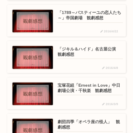
「1789～バスティーユの恋人たち
～」帝国劇場 観劇感想
2016/4/22
「ジキル＆ハイド」名古屋公演
観劇感想
2016/4/8
宝塚花組「Ernest in Love」中日
劇場公演・千秋楽 観劇感想
2016/3/9
劇団四季「オペラ座の怪人」 観
劇感想