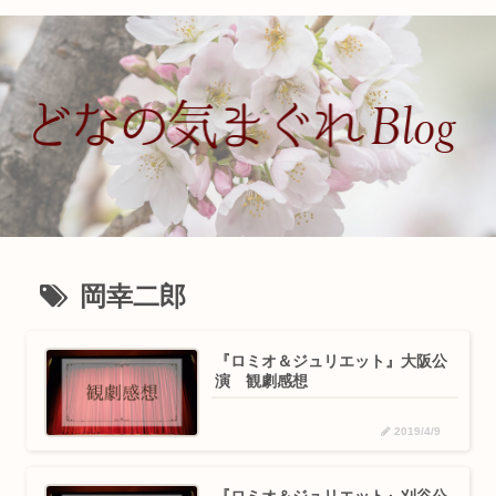
岡幸二郎
『ロミオ＆ジュリエット』大阪公
演 観劇感想
2019/4/9