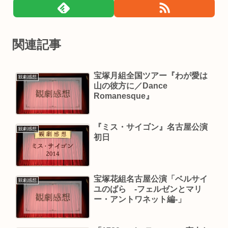
関連記事
宝塚月組全国ツアー『わが愛は
観劇感想
山の彼方に／Dance
Romanesque』
『ミス・サイゴン』名古屋公演
観劇感想
初日
宝塚花組名古屋公演「ベルサイ
観劇感想
ユのばら -フェルゼンとマリ
ー・アントワネット編-」