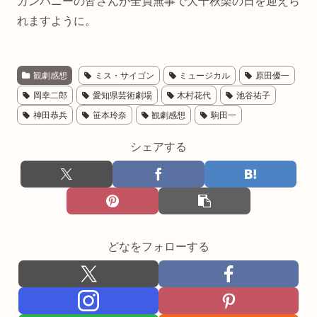
カンパニーの皆さんが全員無事で大千秋楽の日を迎えら
れますように。
観劇感想
ミス・サイゴン
ミュージカル
原田優一
岡幸二郎
愛知県芸術劇場
木村花代
池谷祐子
神田恭兵
笹本玲奈
観劇感想
駒田一
シェアする
どなをフォローする