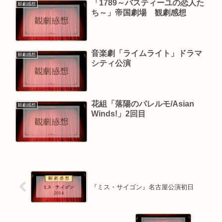
「1789～バスティーユの恋人た
観劇感想
ち～」帝国劇場 観劇感想
音楽劇「ライムライト」ドラマ
観劇感想
シティ公演
花組「落陽のパレルモ/Asian
観劇感想
Winds!」2回目
『ミス・サイゴン』名古屋公演初日