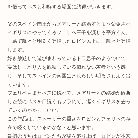
を悟ってベスと和解する場面に納得がいきます。
父のスペイン国王からメアリーと結婚するよう命令され
イギリスにやってくるフェリペ王子を演じる平方くん。
１幕で飄々と明るく登場したロビン以上に、飄々と登場
します。
好き放題して遊びまわっているドラ息子のようでいて、
実はしっかり人を観察している侮れない若者という感
じ。そしてスペインの南国生まれらしい明るさもよく出
ています。
フェリペもまたベスに惚れて、メアリーとの結婚が破断
した後にベスを口説くもフラれて、潔くイギリスを去っ
ていくのがかっこいい。
この作品は、ストーリーの重さをロビンとフェリペの存
在で軽くしているのかな？と思います。
最初のうちはロビンたちが場を盛り上げ、ロビンが本来