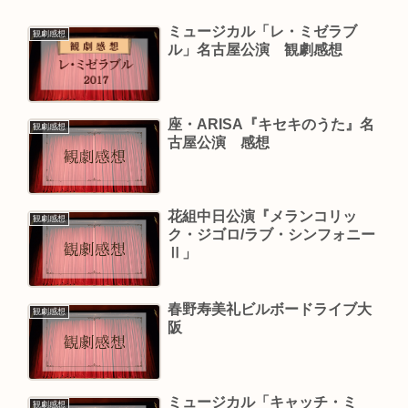
ミュージカル「レ・ミゼラブ
観劇感想
ル」名古屋公演 観劇感想
座・ARISA『キセキのうた』名
観劇感想
古屋公演 感想
花組中日公演『メランコリッ
観劇感想
ク・ジゴロ/ラブ・シンフォニー
Ⅱ」
春野寿美礼ビルボードライブ大
観劇感想
阪
ミュージカル「キャッチ・ミ
観劇感想