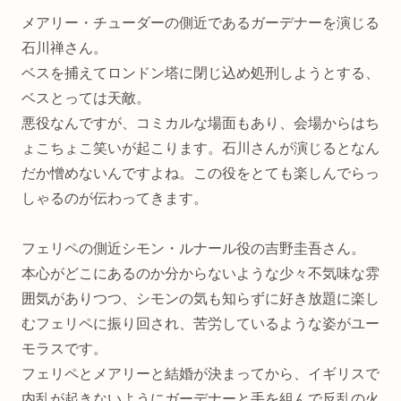
メアリー・チューダーの側近であるガーデナーを演じる
石川禅さん。
ベスを捕えてロンドン塔に閉じ込め処刑しようとする、
ベスとっては天敵。
悪役なんですが、コミカルな場面もあり、会場からはち
ょこちょこ笑いが起こります。石川さんが演じるとなん
だか憎めないんですよね。この役をとても楽しんでらっ
しゃるのが伝わってきます。
フェリペの側近シモン・ルナール役の吉野圭吾さん。
本心がどこにあるのか分からないような少々不気味な雰
囲気がありつつ、シモンの気も知らずに好き放題に楽し
むフェリペに振り回され、苦労しているような姿がユー
モラスです。
フェリペとメアリーと結婚が決まってから、イギリスで
内乱が起きないようにガーデナーと手を組んで反乱の火