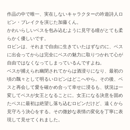
作品の中で唯一、実在しないキャラクターの吟遊詩人ロ
ビン・ブレイクを演じた加藤くん。
かわいらしいベスを包み込むように見守る瞳がとても柔
らかく優しいです。
ロビンは、それまで自由に生きていたはずなのに、ベス
に出会ってからは完全にベスの魅力に取りつかれて心が
自由ではなくなってしまっているんですよね。
ベスが捕えられ幽閉されてからは酒浸りになり、最初の
頃の飄々として明るいロビンはどこへやら。その後、ベ
スと再会して愛を確かめ合って幸せに浸るも、状況は一
変してベスが女王となることに。女王になる決意を固め
たベスに最初は絶望し落ち込むロビンだけど、遠くから
見守ろう決心をする。その微妙な表情の変化を丁寧に表
現して見せてくれました。