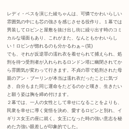
レディ・ベスを演じた綾ちゃんは、可憐でかわいらしい
雰囲気の中にも芯の強さを感じさせる役作り。１幕では
男装してロビンと屋敷を抜け出し街に繰り出す時のコミ
カルな場面もあり、これがまた、なんともかわいらし
い！ロビンが惚れるのも分かるわぁ～(笑)
でも、それが反逆罪の濡れ衣を着せられて捕えられ、処
刑を待つ受刑者が入れられるロンドン塔に幽閉されてか
ら雰囲気が変わって行きます。不貞の罪で処刑された母
親のアン・ブーリンが本当は濡れ衣だったことに気づ
き、自分もまた同じ運命をたどるのかと嘆き、生きたい
と願う姿は胸を締め付けます。
２幕では、一人の女性として幸せになることをよりも、
民衆を幸せに導く覚悟を決め、愛するロビンと別れ、イ
ギリス女王の座に就く。女王になった時の強い意志を秘
めた力強い眼差しが印象的でした。