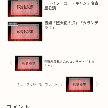
ー・イフ・ユー・キャン」名古
屋公演
雪組『堕天使の涙』『タランテ
観劇感想
ラ！』
春野寿美礼さんのコンサート『Ｓｍｉ
ｌｅ』
ミュージカル『モーツァルト！』
コメント