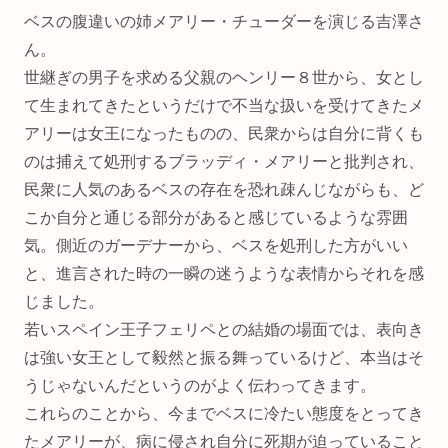
ベスの腹違いの姉メアリー・チューダーを演じる吉澤さ
ん。
世継ぎの男子を求める父親のヘンリー８世から、女とし
て生まれてきたというだけで不当な扱いを受けてきたメ
アリーは女王になったものの、民衆からは自分に背くも
のは捕えて処刑するブラッディ・メアリーと批判され、
民衆に人気のあるベスの存在を恐れ疎んじながらも、ど
こか自分と通じる部分があると感じているような雰囲
気。側近のガーデナーから、ベスを処刑した方がいい
と、進言された時の一瞬の迷うような表情からそれを感
じました。
若いスペイン王子フェリペとの結婚の場面では、表向き
は強い女王として毅然と振る舞っているけど、本当はそ
うじゃないんだというのがよく伝わってきます。
これらのことから、今までベスに冷たい態度をとってき
たメアリーが、病に侵され自分に死期が迫っていること