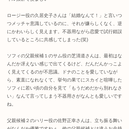
ロージー役の久居史子さんは「結婚なんて！」と言いつ
つメッチャ意識しているのに、それが嫌らしくなく、逆
にかわいらしく見えます。不器用ながら恋愛で試行錯誤
しているところに共感してしまった(笑)
ソフィの父親候補１のサム役の芝清道さんは、最初はな
んだか冴えない感じで出てくるけど、だんだんかっこよ
く見えてくるのが不思議。ドナのことを愛していなが
ら、素直になれなくて、挙句の果てにスカイと喧嘩した
ソフィに若い頃の自分を見て「もうだめだから別れなさ
い」なんて言ってしまう不器用さがなんとも愛しいです
ね。
父親候補２のハリー役の佐野正幸さんは、立ち振る舞い
がなんだか優雅ですねぇ。他の父親候補とは違うお金持