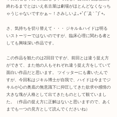
終わるまでとはいえ名古屋は劇場がほとんどなくなっち
ゃうじゃないですかぁ～！さみしいよ｡+ﾟ(ﾟ´Д｀ﾟ)ﾟ+｡
さ、気持ちを切り替えて・・・ ジキル＆ハイドは明る
いストーリーではないのですが、臨床心理に関わる者と
しても興味深い作品です。
この作品を観たのは2回目ですが、前回とは違う捉え方
ができて、また他の人もそれぞれ違う捉え方をしていて
面白い作品だと思います。 ツイッターにも書いたんで
すが、今回私はジキル博士が自我で、ハイドは今までジ
キルが心の奥底の無意識下に抑圧してきた欲求や感情の
大きな塊が人格として出てきたものとして観ていまし
た。（作品の捉え方に正解はないと思いますので、あく
までも一つの見方として読んでくださいね）