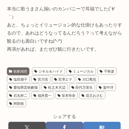
本当に歌うまさん揃いのカンパニーで耳福でした(
´∀
｀
）
あと、ちょっとイリュージョン的な仕掛けもあったりす
るので、あれはどうなってるんだろう？って考えながら
観るのも面白いですね(
^-^
)
再演があれば、またぜひ観に行きたいです。
観劇感想
ジキル＆ハイド
ミュージカル
千秋楽
塩田朋子
宮川浩
宮澤エマ
川口竜也
愛知県芸術劇場
松之木天辺
田代万里生
畠中洋
石丸幹二
福井貴一
笹本玲奈
花王おさむ
阿部裕
シェアする