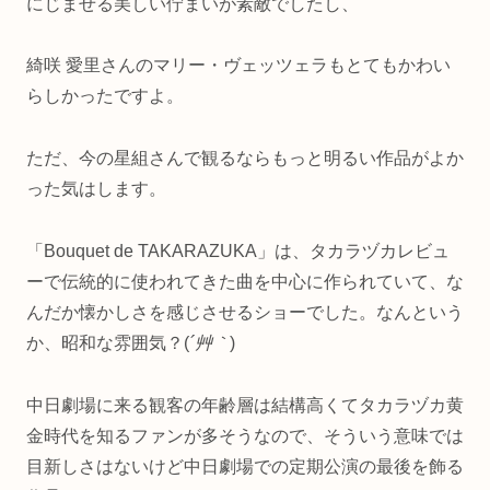
にじませる美しい佇まいが素敵でしたし、
綺咲 愛里さんのマリー・ヴェッツェラもとてもかわい
らしかったですよ。
ただ、今の星組さんで観るならもっと明るい作品がよか
った気はします。
「Bouquet de TAKARAZUKA」は、タカラヅカレビュ
ーで伝統的に使われてきた曲を中心に作られていて、な
んだか懐かしさを感じさせるショーでした。なんという
か、昭和な雰囲気？(
´艸｀
)
中日劇場に来る観客の年齢層は結構高くてタカラヅカ黄
金時代を知るファンが多そうなので、そういう意味では
目新しさはないけど中日劇場での定期公演の最後を飾る