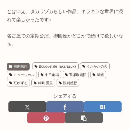
とはいえ、タカラヅカらしい作品、キラキラな世界に浸
れて楽しかったです♪
名古屋での定期公演、御園座かどこかで続けて欲しいな
ぁ。
観劇感想
Bouquet de Takarazuka
うたかたの恋
ミュージカル
中日劇場
宝塚歌劇団
星組
紅ゆずる
綺咲 愛里
観劇感想
シェアする