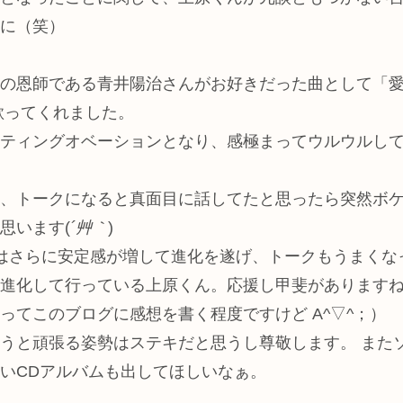
に（笑）
の恩師である青井陽治さんがお好きだった曲として「
u」を歌ってくれました。
ティングオベーションとなり、感極まってウルウルし
、トークになると真面目に話してたと思ったら突然ボ
思います(
´艸｀
)
はさらに安定感が増して進化を遂げ、トークもうまくな
進化して行っている上原くん。応援し甲斐があります
ってこのブログに感想を書く程度ですけど A^▽^；）
うと頑張る姿勢はステキだと思うし尊敬します。 また
いCDアルバムも出してほしいなぁ。