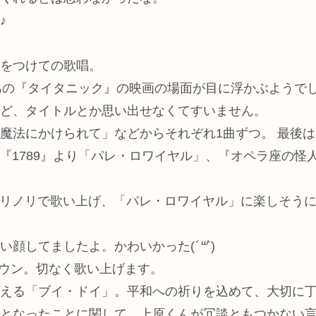
♪
をつけての歌唱。
でスタート。あの『タイタニック』の映画の場面が目に浮かぶようで
ど、タイトルとか思い出せなくてすいません。
魔法にかけられて」などからそれぞれ1曲ずつ。 最後は
」、『1789』より「パレ・ロワイヤル」、『オペラ座の怪人』より「
席も煽ってノリノリで歌い上げ、「パレ・ロワイヤル」に楽し
い顔してましたよ。かわいかった(
´꒳`
)
でクールダウン。切なく歌い上げます。
える「ブイ・ドイ」。平和への祈りを込めて、大切に
となったことに関して、上原くんが冗談ともつかない