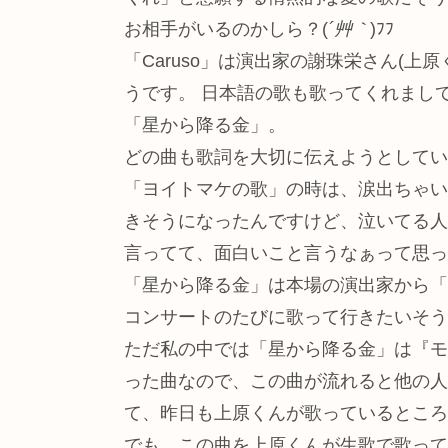
お相手がいるのかしら？(
´艸｀
)ﾌﾌ
「Caruso」は演出家の謝珠栄さん(
うです。 日本語の歌も歌ってくれまし
「星から降る金」。
どの曲も歌詞を大切に伝えようとしてい
「ヨイトマケの歌」の時は、涙出ちゃい
きそうになったんですけど、泣いてる人
言ってて、面白いこと言うなぁって思っ
「星から降る金」は本場の演出家から「
コンサートのたびに歌って行きたいそうで
ただ私の中では「星から降る金」は『モ
った曲なので、この曲が流れると他の人
て、昨日も上原くんが歌っているところに
でも、この曲を上原くんが生歌で歌って