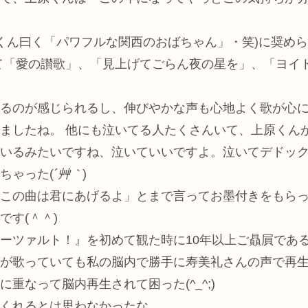
上原くん曰く「パワフルな関西のおばちゃん」・笑)に奨
て「愛の讃歌」、「見上げてごらん夜の星を」、「ヨイ
るのが感じられるし、伸びやかな声も心地よく歌が心
ましたね。 他にも泣いてる人たくさんいて、上原くん
いるみたいですね、泣いていいですよ。泣いてデドッ
ちゃった(
´艸｀
)
この曲は君にあげるよ」とまで言ってお墨付きをもら
す(＾＾)
ーツァルト！』を初めて観た時に10年以上ご贔屓であ
が歌っていても私の脳内で勝手に寿美礼さんの声で再
重なって脳内再生されて困った(^_^;)
くれるとは思わなかったな。